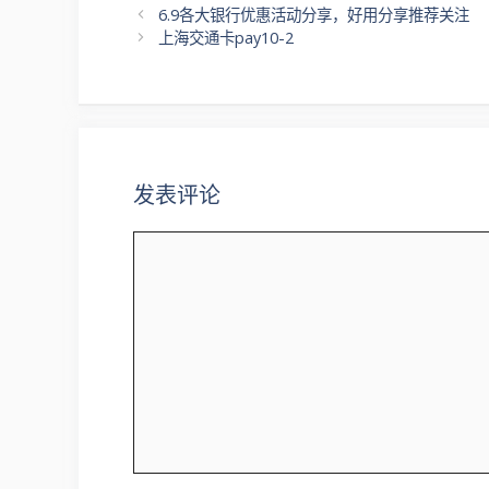
文
6.9各大银行优惠活动分享，好用分享推荐关注
章
上海交通卡pay10-2
导
航
发表评论
评
论