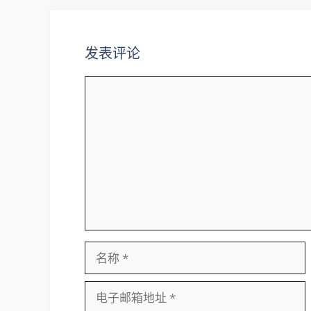
发表评论
评
论
名
称
电
子