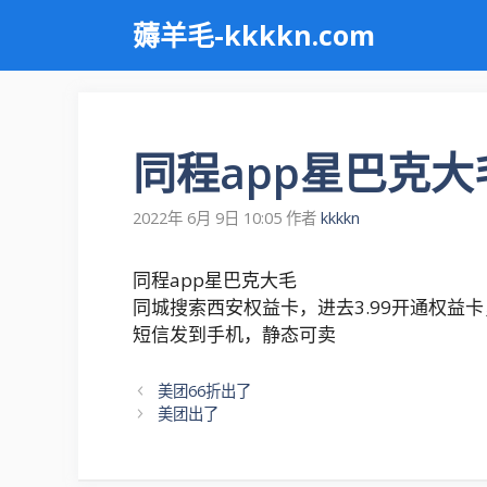
跳
薅羊毛-kkkkn.com
至
内
容
同程app星巴克大
2022年 6月 9日 10:05
作者
kkkkn
同程app星巴克大毛
同城搜索西安权益卡，进去3.99开通权益
短信发到手机，静态可卖
文
美团66折出了
章
美团出了
导
航