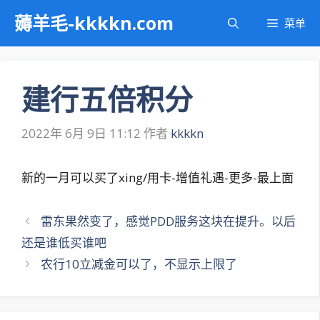
跳
薅羊毛-kkkkn.com
菜单
至
内
容
建行五倍积分
2022年 6月 9日 11:12
作者
kkkkn
新的一月可以买了xing/用卡-增值礼遇-更多-最上面
文
雷东果然变了，感觉PDD服务这块在提升。以后
章
还是谁低买谁吧
导
农行10立减金可以了，不显示上限了
航