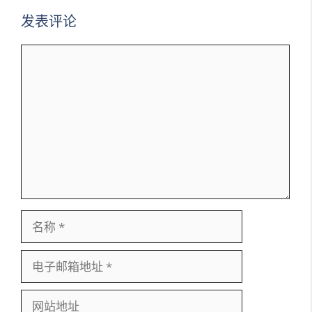
发表评论
评
论
名
称
电
子
邮
网
箱