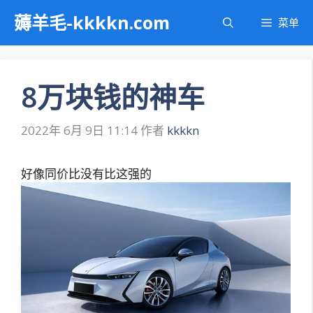
跳
薅羊毛-kkkkn.com
菜单
至
内
容
8万块钱的神车
2022年 6月 9日 11:14
作者
kkkkn
好像同价比没有比这强的