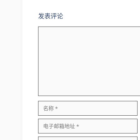
发表评论
评
论
名
称
电
子
邮