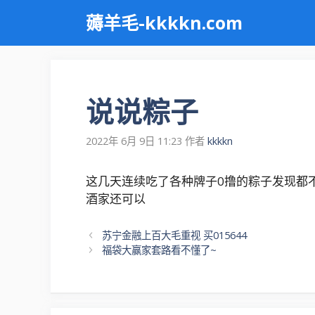
跳
薅羊毛-kkkkn.com
至
内
容
说说粽子
2022年 6月 9日 11:23
作者
kkkkn
这几天连续吃了各种牌子0撸的粽子发现都
酒家还可以
文
苏宁金融上百大毛重视 买015644
章
福袋大赢家套路看不懂了~
导
航