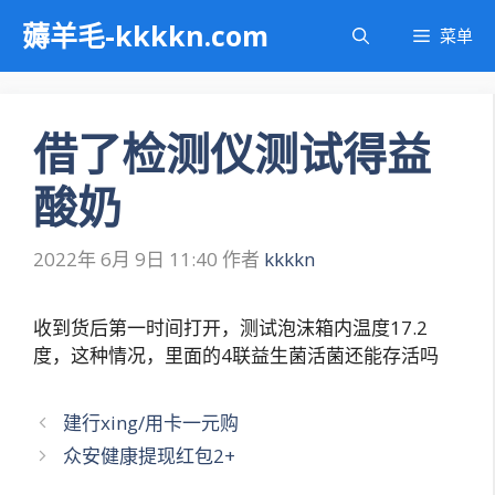
跳
薅羊毛-kkkkn.com
菜单
至
内
容
借了检测仪测试得益
酸奶
2022年 6月 9日 11:40
作者
kkkkn
收到货后第一时间打开，测试泡沫箱内温度17.2
度，这种情况，里面的4联益生菌活菌还能存活吗
文
建行xing/用卡一元购
章
众安健康提现红包2+
导