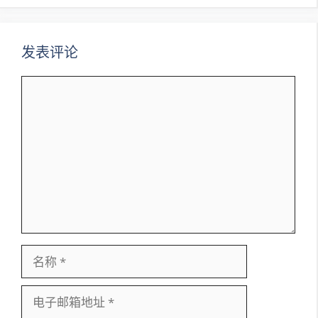
航
发表评论
评
论
名
称
电
子