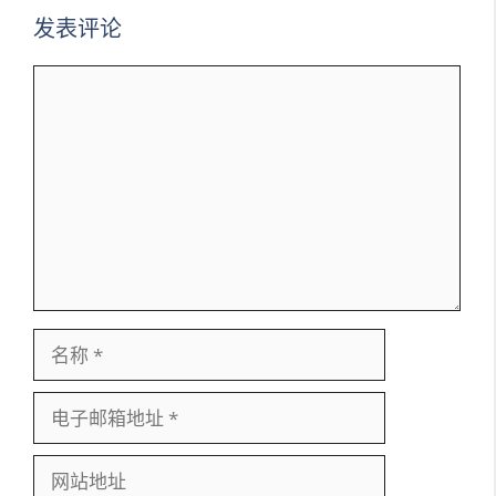
发表评论
评
论
名
称
电
子
邮
网
箱
站