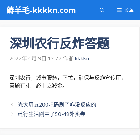
跳
薅羊毛-kkkkn.com
菜单
至
内
容
深圳农行反炸答题
2022年 6月 9日 12:27
作者
kkkkn
深圳农行，城市服务，下拉，消保与反炸宣传厅，
答题有礼，必中立减金。
文
光大周五200吧码刷了咋没反应的
章
建行生活刚中了50-49外卖券
导
航