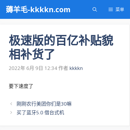
跳
薅羊毛-kkkkn.com
菜单
至
内
容
极速版的百亿补贴貌
相补货了
2022年 6月 9日 12:34
作者
kkkkn
要下速度了
文
刚刚农行美团你们是30嘛
章
买了蓝牙5.0 借台式机
导
航