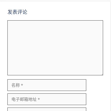
发表评论
评
论
名
称
电
子
邮
网