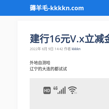
跳
薅羊毛-kkkkn.com
至
内
容
建行16元V.x立减
2022年 6月 9日 14:42
作者
kkkkn
外地自测哈
辽宁的大连的都试试