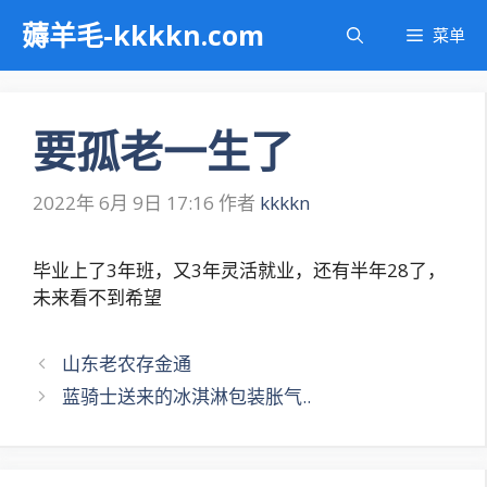
跳
薅羊毛-kkkkn.com
菜单
至
内
容
要孤老一生了
2022年 6月 9日 17:16
作者
kkkkn
毕业上了3年班，又3年灵活就业，还有半年28了，
未来看不到希望
文
山东老农存金通
章
蓝骑士送来的冰淇淋包装胀气..
导
航