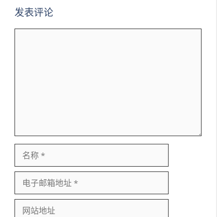
发表评论
评
论
名
称
电
子
邮
网
箱
站