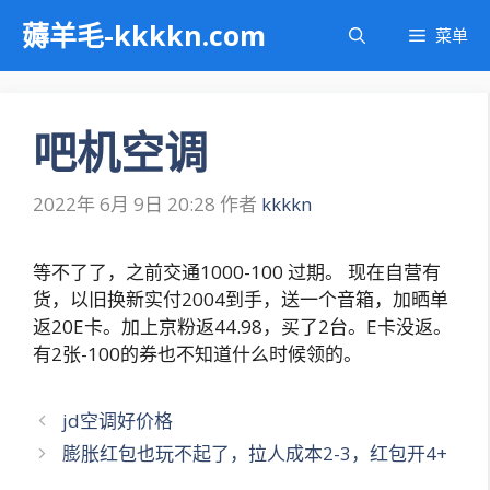
跳
薅羊毛-kkkkn.com
菜单
至
内
容
吧机空调
2022年 6月 9日 20:28
作者
kkkkn
等不了了，之前交通1000-100 过期。 现在自营有
货，以旧换新实付2004到手，送一个音箱，加晒单
返20E卡。加上京粉返44.98，买了2台。E卡没返。
有2张-100的券也不知道什么时候领的。
文
jd空调好价格
章
膨胀红包也玩不起了，拉人成本2-3，红包开4+
导