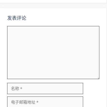
航
发表评论
评
论
名
称
电
子