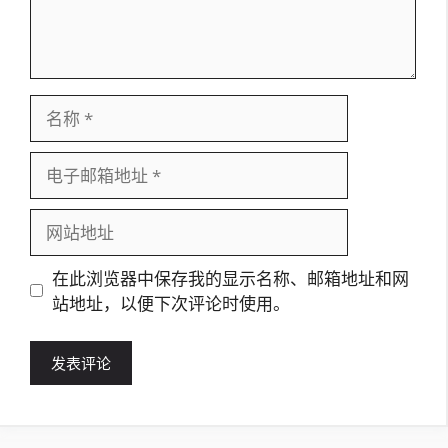
名
称
电
子
邮
网
箱
站
地
地
在此浏览器中保存我的显示名称、邮箱地址和网
址
址
站地址，以便下次评论时使用。