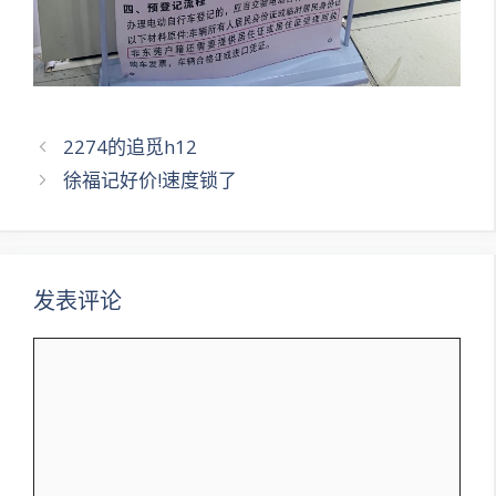
文
2274的追觅h12
章
徐福记好价!速度锁了
导
航
发表评论
评
论