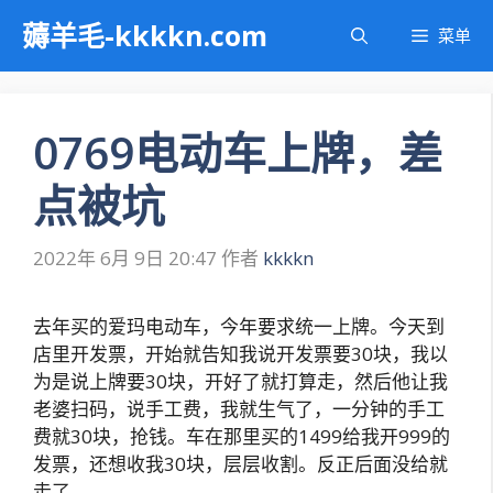
跳
薅羊毛-kkkkn.com
菜单
至
内
容
0769电动车上牌，差
点被坑
2022年 6月 9日 20:47
作者
kkkkn
去年买的爱玛电动车，今年要求统一上牌。今天到
店里开发票，开始就告知我说开发票要30块，我以
为是说上牌要30块，开好了就打算走，然后他让我
老婆扫码，说手工费，我就生气了，一分钟的手工
费就30块，抢钱。车在那里买的1499给我开999的
发票，还想收我30块，层层收割。反正后面没给就
走了