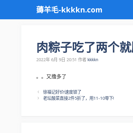
跳
薅羊毛-kkkkn.com
至
内
容
肉粽子吃了两个就
2022年 6月 9日 20:51
作者
kkkkn
。。又撸多了
文
徐福记好价!速度锁了
章
老坛酸菜直接2件5折了，用11-10零下!
导
航