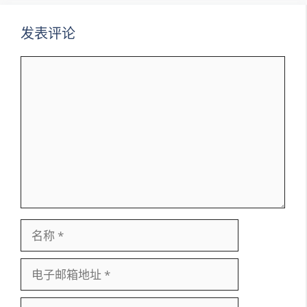
发表评论
评
论
名
称
电
子
邮
网