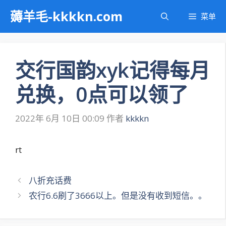
跳
薅羊毛-kkkkn.com
菜单
至
内
容
交行国韵xyk记得每月
兑换，0点可以领了
2022年 6月 10日 00:09
作者
kkkkn
rt
文
八折充话费
章
农行6.6刷了3666以上。但是没有收到短信。。
导
航