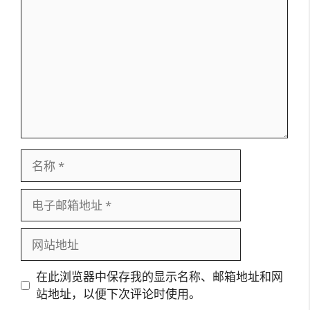
论
名
称
电
子
邮
网
箱
站
地
地
在此浏览器中保存我的显示名称、邮箱地址和网
址
址
站地址，以便下次评论时使用。