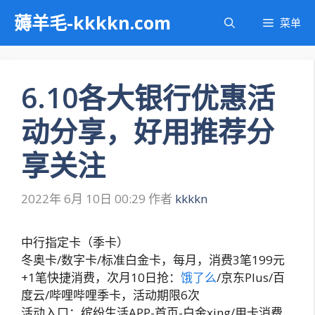
跳
薅羊毛-kkkkn.com
菜单
至
内
容
6.10各大银行优惠活
动分享，好用推荐分
享关注
2022年 6月 10日 00:29
作者
kkkkn
中行指定卡（季卡）
冬奥卡/数字卡/标准白金卡，每月，消费3笔199元
+1笔快捷消费，次月10日抢：
饿了么
/京东Plus/百
度云/哔哩哔哩季卡，活动期限6次
活动入口：缤纷生活APP-首页-白金xing/用卡消费