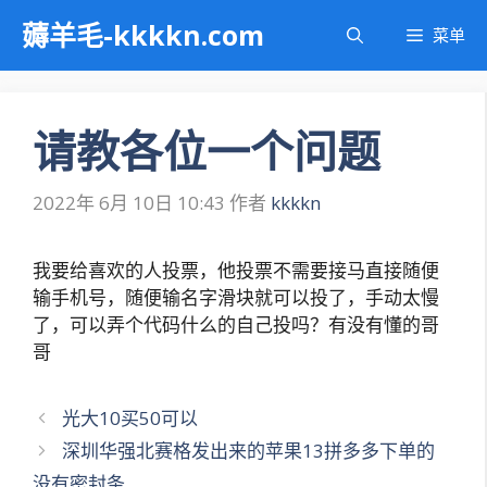
跳
薅羊毛-kkkkn.com
菜单
至
内
容
请教各位一个问题
2022年 6月 10日 10:43
作者
kkkkn
我要给喜欢的人投票，他投票不需要接马直接随便
输手机号，随便输名字滑块就可以投了，手动太慢
了，可以弄个代码什么的自己投吗？有没有懂的哥
哥
文
光大10买50可以
章
深圳华强北赛格发出来的苹果13拼多多下单的
导
没有密封条