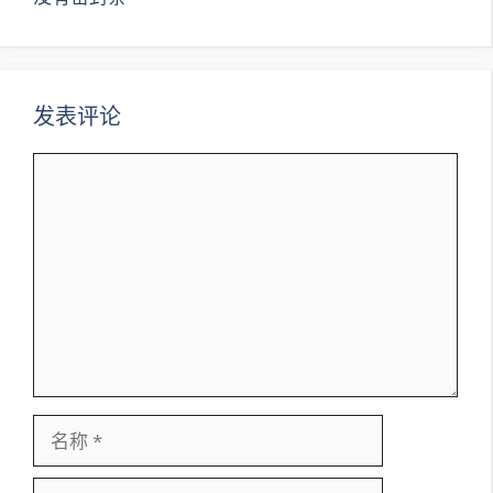
航
发表评论
评
论
名
称
电