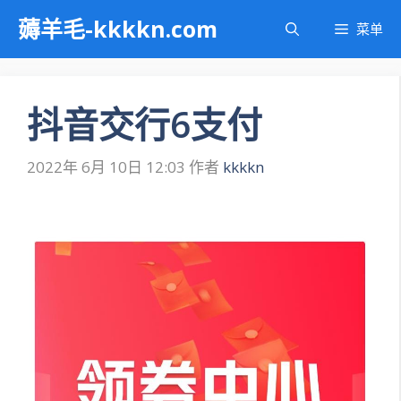
跳
薅羊毛-kkkkn.com
菜单
至
内
容
抖音交行6支付
2022年 6月 10日 12:03
作者
kkkkn