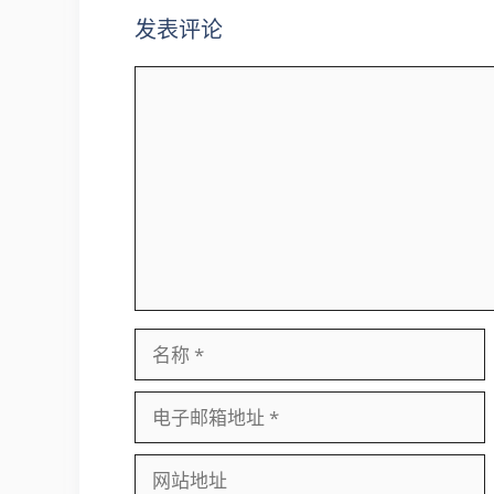
发表评论
评
论
名
称
电
子
邮
网
箱