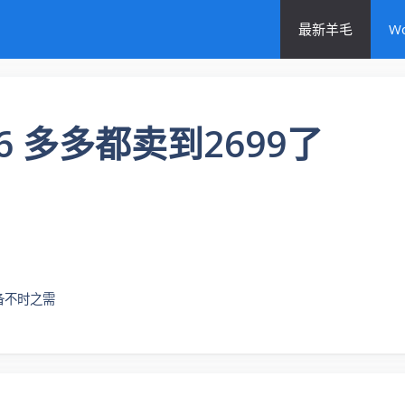
最新羊毛
W
256 多多都卖到2699了
备不时之需