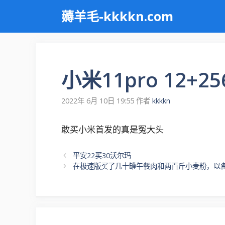
跳
薅羊毛-kkkkn.com
至
内
容
小米11pro 12+
2022年 6月 10日 19:55
作者
kkkkn
敢买小米首发的真是冤大头
文
平安22买30沃尔玛
章
在极速版买了几十罐午餐肉和两百斤小麦粉，以
导
航