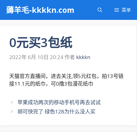
跳
薅羊毛-kkkkn.com
菜单
至
内
容
0元买3包纸
2022年 6月 10日 20:24
作者
kkkkn
天猫官方直播间，进去关注,领5元红包，拍13号链
接11.1元的纸巾，可0撸3包漫花纸巾
文
苹果成功两次的移动手机号再去试试
章
胡可快完了 绿色128为什么没人买
导
航