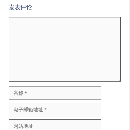
发表评论
评
论
名
称
电
子
邮
网
箱
站