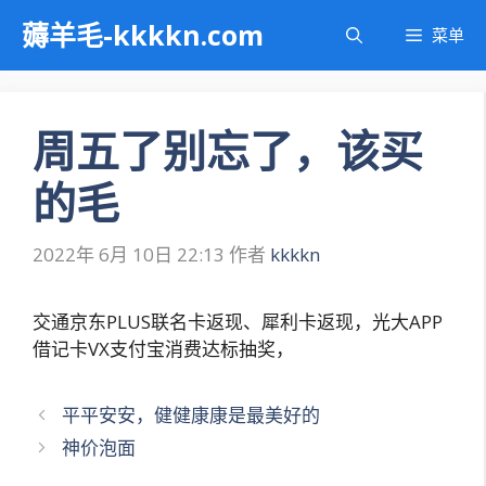
跳
薅羊毛-kkkkn.com
菜单
至
内
容
周五了别忘了，该买
的毛
2022年 6月 10日 22:13
作者
kkkkn
交通京东PLUS联名卡返现、犀利卡返现，光大APP
借记卡VX支付宝消费达标抽奖，
文
平平安安，健健康康是最美好的
章
神价泡面
导