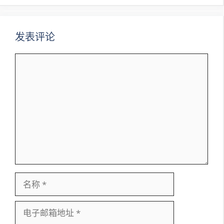
航
发表评论
评
论
名
称
电
子