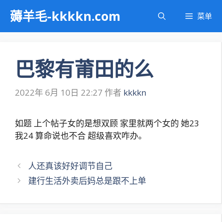
跳
薅羊毛-kkkkn.com
菜单
至
内
容
巴黎有莆田的么
2022年 6月 10日 22:27
作者
kkkkn
如题 上个帖子女的是想双顾 家里就两个女的 她23
我24 算命说也不合 超级喜欢咋办。
文
人还真该好好调节自己
章
建行生活外卖后妈总是跟不上单
导
航