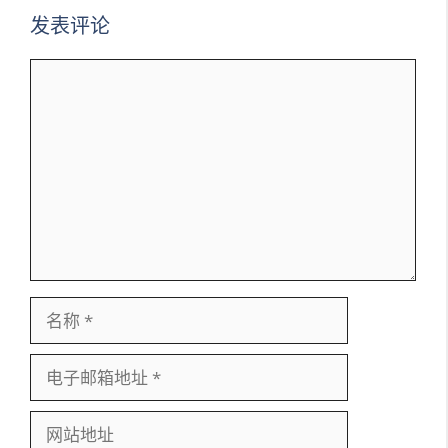
发表评论
评
论
名
称
电
子
邮
网
箱
站