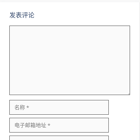
发表评论
评
论
名
称
电
子
邮
网