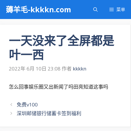
跳
薅羊毛-kkkkn.com
菜单
至
内
容
一天没来了全屏都是
叶一西
2022年 6月 10日 23:08
作者
kkkkn
怎么回事娱乐圈又出新闻了吗田亮知道这事吗
文
免费v100
章
深圳邮储银行储蓄卡签到福利
导
航