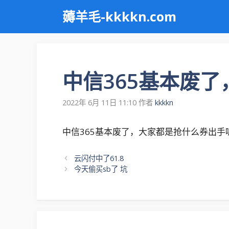
跳
薅羊毛-kkkkn.com
至
内
容
中信365基本废
2022年 6月 11日 11:10
作者
kkkkn
中信365基本废了，大家都是抢什么券出手
文
云闪付中了61.8
章
今天偷买sb了 坑
导
航