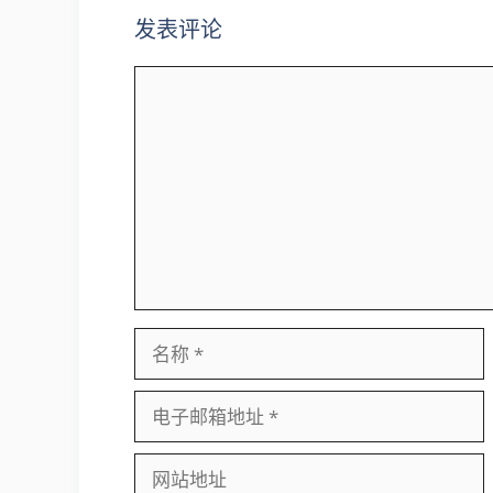
发表评论
评
论
名
称
电
子
邮
网
箱