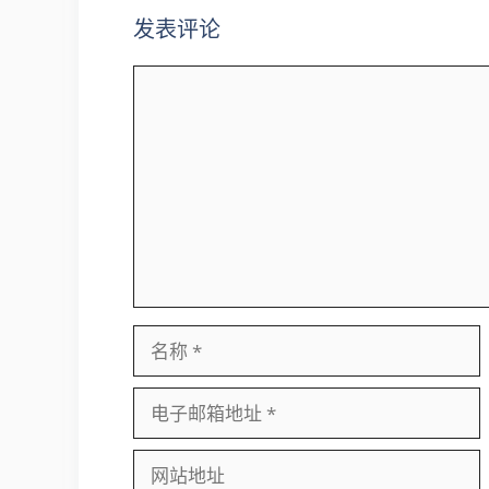
发表评论
评
论
名
称
电
子
邮
网
箱