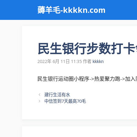
跳
薅羊毛-kkkkn.com
至
内
容
民生银行步数打卡
2022年 6月 11日 11:35
作者
kkkkn
民生银行运动圈小程序->热爱聚力跑->加入
文
建行生活有水
章
中信签到7天最高70毛
导
航