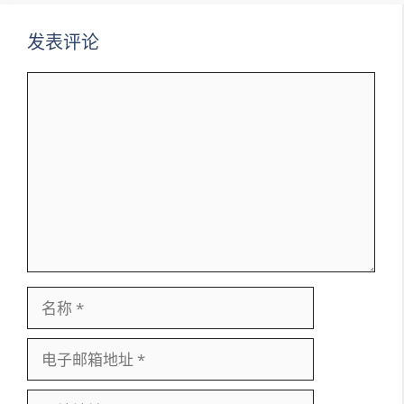
发表评论
评
论
名
称
电
子
邮
网