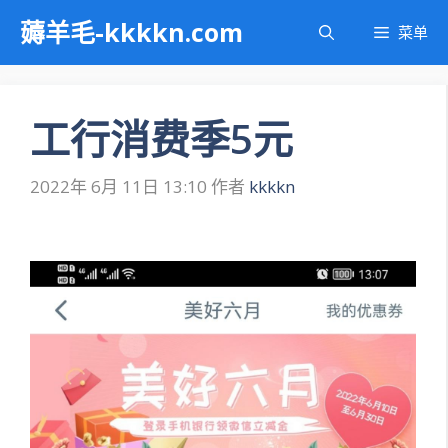
跳
薅羊毛-kkkkn.com
菜单
至
内
容
工行消费季5元
2022年 6月 11日 13:10
作者
kkkkn