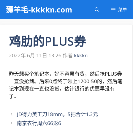
跳
薅羊毛-kkkkn.com
菜单
至
内
容
鸡肋的PLUS券
2022年 6月 11日 13:26
作者
kkkkn
昨天想买个笔记本，好不容易有货，然后抢PLUS券
一直没抢到。后来0点终于领上1200-50的，然后笔
记本到现在一直也没货，估计银行的优惠早没有
了。
文
JD得力美工刀18mm，5把合计1.3元
章
南京农行周六66返6
导