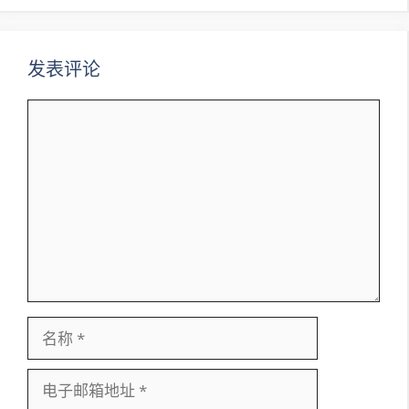
航
发表评论
评
论
名
称
电
子