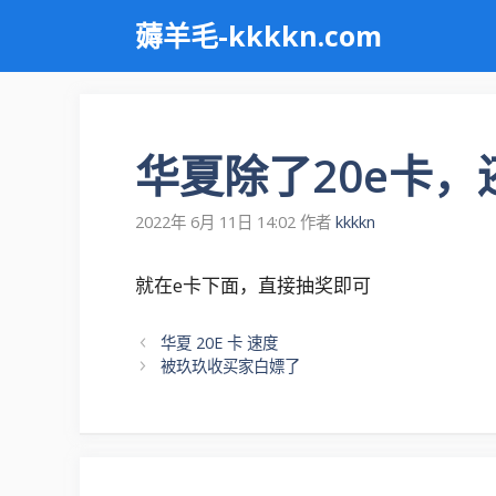
跳
薅羊毛-kkkkn.com
至
内
容
华夏除了20e卡
2022年 6月 11日 14:02
作者
kkkkn
就在e卡下面，直接抽奖即可
文
华夏 20E 卡 速度
章
被玖玖收买家白嫖了
导
航