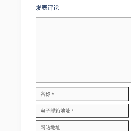
发表评论
评
论
名
称
电
子
邮
网
箱