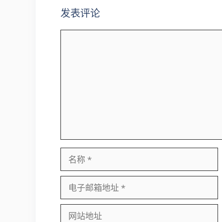
发表评论
评
论
名
称
电
子
邮
网
箱