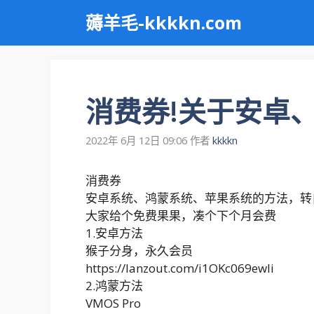
跳
薅羊毛-kkkkn.com
至
内
容
消费券!关于安卓
2022年 6月 12日 09:06
作者
kkkkn
消费券
安卓系统、鸿蒙系统、苹果系统的方法，转
大家给个免费果果，凑个下个月会费
1.安卓方法
猴子分身，永久会员
https://lanzout.com/i1OKc069ewli
2.鸿蒙方法
VMOS Pro