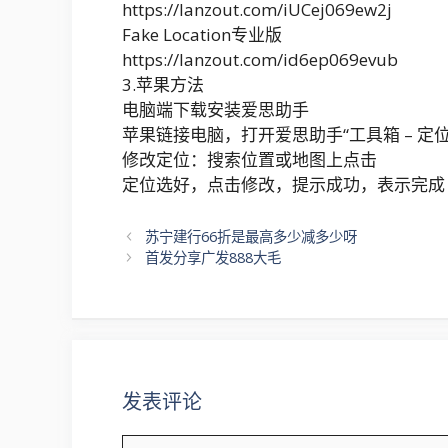
https://lanzout.com/iUCej069ew2j
Fake Location专业版
https://lanzout.com/id6ep069evub
3.苹果方法
电脑端下载安装爱思助手
苹果链接电脑，打开爱思助手“工具箱 – 定位
修改定位：搜索位置或地图上点击
定位选好，点击修改，提示成功，表示完成
文
苏宁建行66折是最高多少减多少呀
章
首发分享广发888大毛
导
航
发表评论
评