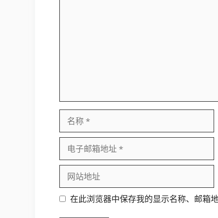
论
名
称
电
子
邮
网
箱
站
地
地
在此浏览器中保存我的显示名称、邮箱
址
址