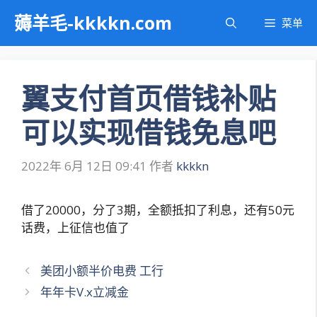
跳
薅羊毛-kkkkn.com
菜单
至
内
容
翼支付首页借钱补贴
可以实现借钱免息吧
2022年 6月 12日 09:41
作者
kkkkn
借了20000，分了3期，全额抵扣了利息，还有50元
话费，上征信也值了
文
美团小额半价电费 工行
章
年年卡V.x立减金
导