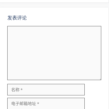
航
发表评论
评
论
名
称
电
子