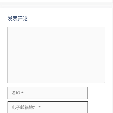
航
发表评论
评
论
名
称
电
子