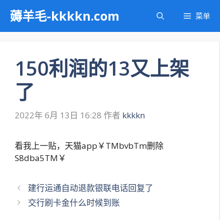
跳
薅羊毛-kkkkn.com
菜单
至
内
容
150利润的13又上架
了
2022年 6月 13日 16:28
作者
kkkkn
看我上一贴，天猫app￥TMbvbTm删除
S8dba5TM￥
文
建行运通自动退款银联电话回复了
章
交行刷卡金什么时候到账
导