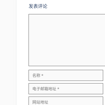
发表评论
评
论
名
称
电
子
邮
网
箱