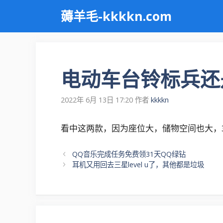
跳
薅羊毛-kkkkn.com
至
内
容
电动车台铃标兵还
2022年 6月 13日 17:20
作者
kkkkn
看中这两款，因为座位大，储物空间也大，
文
QQ音乐完成任务免费领31天QQ绿钻
章
耳机又用回去三星level u了，其他都是垃圾
导
航