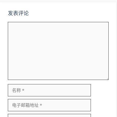
发表评论
评
论
名
称
电
子
邮
网