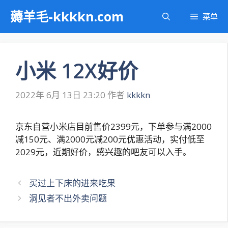
跳
薅羊毛-kkkkn.com
菜单
至
内
容
小米 12X好价
2022年 6月 13日 23:20
作者
kkkkn
京东自营小米店目前售价2399元，下单参与满2000
减150元、满2000元减200元优惠活动，实付低至
2029元，近期好价，感兴趣的吧友可以入手。
文
买过上下床的进来吃果
章
洞见者不出外卖问题
导
航