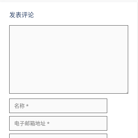
发表评论
评
论
名
称
电
子
邮
网