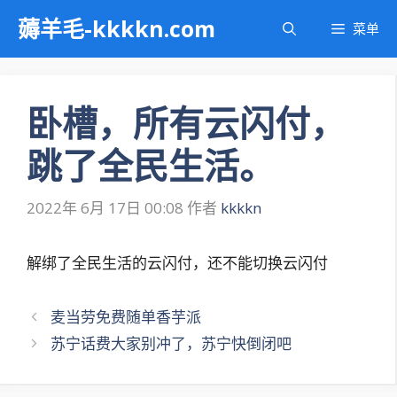
跳
薅羊毛-kkkkn.com
菜单
至
内
容
卧槽，所有云闪付，
跳了全民生活。
2022年 6月 17日 00:08
作者
kkkkn
解绑了全民生活的云闪付，还不能切换云闪付
文
麦当劳免费随单香芋派
章
苏宁话费大家别冲了，苏宁快倒闭吧
导
航