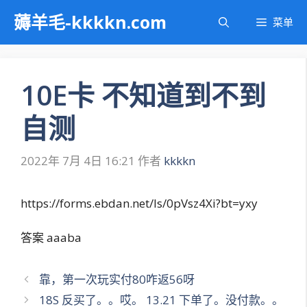
跳
薅羊毛-kkkkn.com
菜单
至
内
容
10E卡 不知道到不到
自测
2022年 7月 4日 16:21
作者
kkkkn
https://forms.ebdan.net/ls/0pVsz4Xi?bt=yxy
答案 aaaba
文
靠，第一次玩实付80咋返56呀
章
18S 反买了。。哎。 13.21 下单了。没付款。。