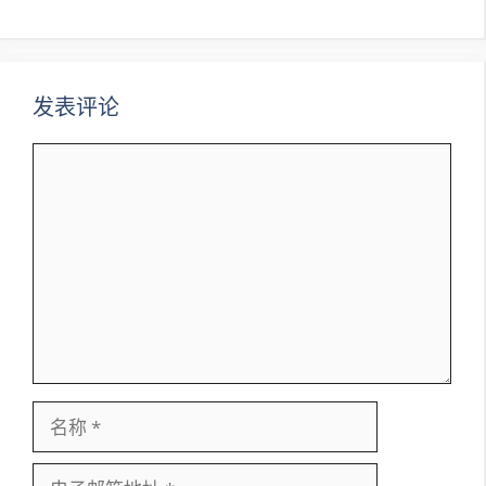
导
航
发表评论
评
论
名
称
电