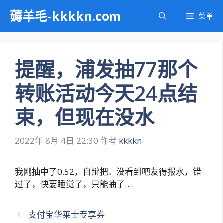
跳
薅羊毛-kkkkn.com
菜单
至
内
容
提醒，浦发抽77那个
转账活动今天24点结
束，但现在没水
2022年 8月 4日 22:30
作者
kkkkn
我刚抽中了0.52，自辩把。没看到吧友得报水，错
过了，快要睡觉了，只能抽了….
文
支付宝华莱士专享券