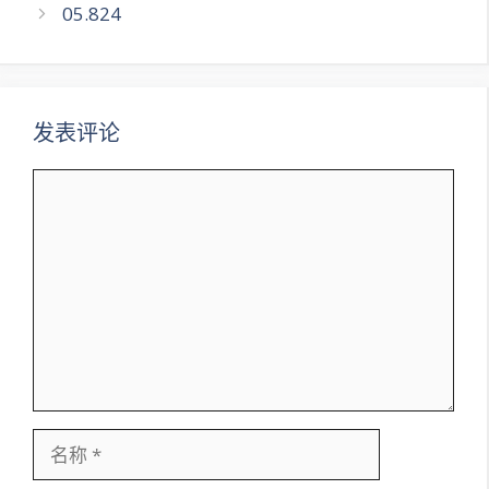
章
05.824
导
航
发表评论
评
论
名
称