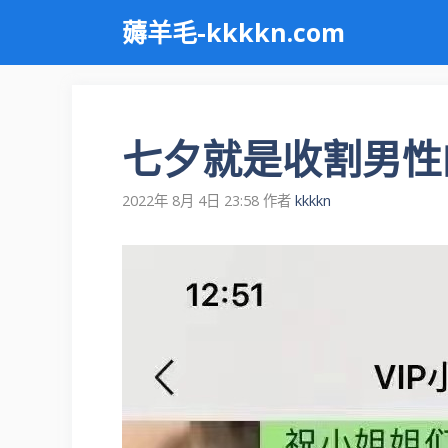
跳
薅羊毛-kkkkn.com
至
内
容
七夕就是收割男性
2022年 8月 4日 23:58
作者
kkkkn