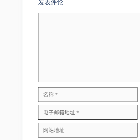
发表评论
评
论
名
称
电
子
邮
网
箱
站
地