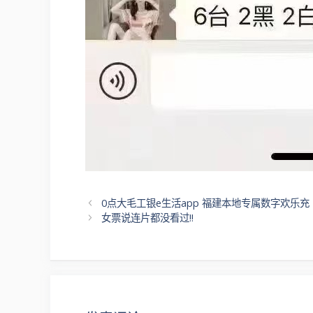
文
0点大毛工银e生活app 福建本地专属数字欢乐充
章
女票说连片都没看过!!
导
航