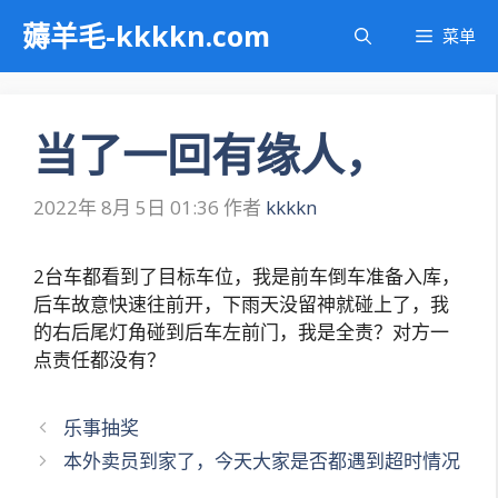
跳
薅羊毛-kkkkn.com
菜单
至
内
容
当了一回有缘人，
2022年 8月 5日 01:36
作者
kkkkn
2台车都看到了目标车位，我是前车倒车准备入库，
后车故意快速往前开，下雨天没留神就碰上了，我
的右后尾灯角碰到后车左前门，我是全责？对方一
点责任都没有？
文
乐事抽奖
章
本外卖员到家了，今天大家是否都遇到超时情况
导