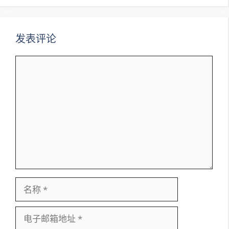
航
发表评论
评
论
名
称
电
子