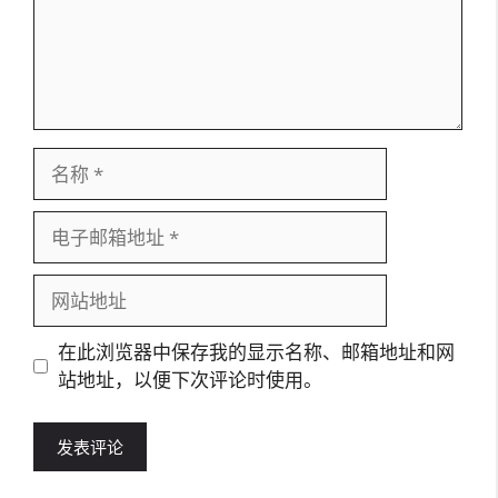
名
称
电
子
邮
网
箱
站
地
地
在此浏览器中保存我的显示名称、邮箱地址和网
址
址
站地址，以便下次评论时使用。