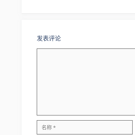
导
航
发表评论
评
论
名
称