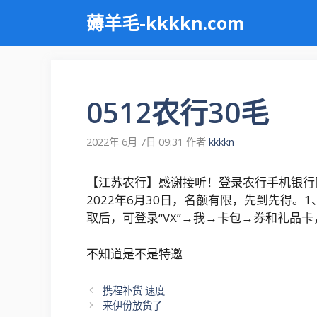
跳
薅羊毛-kkkkn.com
至
内
容
0512农行30毛
2022年 6月 7日 09:31
作者
kkkkn
【江苏农行】感谢接听！登录农行手机银行限时
2022年6月30日，名额有限，先到先得
取后，可登录“VX”→我→卡包→券和礼品
不知道是不是特邀
文
携程补货 速度
章
来伊份放货了