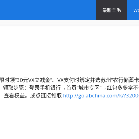
最新羊毛
W
领“30元VX立减金”。VX支付时绑定并选苏州“农行储蓄卡
。1、领取步骤：登录手机银行→首页“城市专区”→红包多多拿
卡，查看权益。或点链接领取
http://go.abchina.com/k/?320