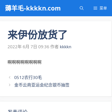
跳
薅羊毛-kkkkn.com
菜单
至
内
容
来伊份放货了
2022年 6月 7日 09:36
作者
kkkkn
啊啊啊啊啊啊啊啊
文
0512农行30毛
章
金币云商亚运会纪念银币抽签
导
航