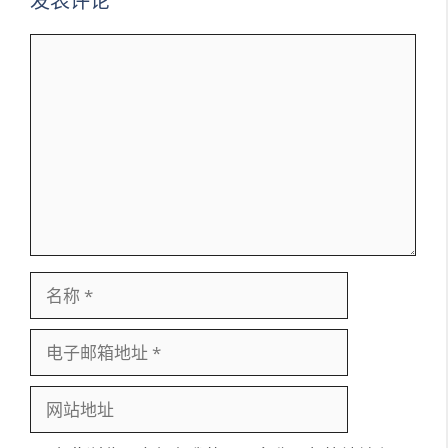
发表评论
评
论
名
称
电
子
邮
网
箱
站
地
地