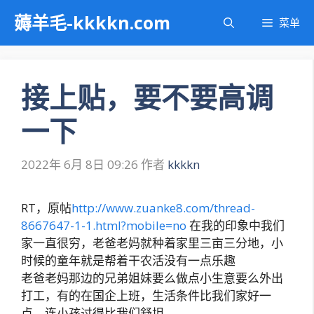
跳
薅羊毛-kkkkn.com
菜单
至
内
容
接上贴，要不要高调
一下
2022年 6月 8日 09:26
作者
kkkkn
RT，原帖
http://www.zuanke8.com/thread-
8667647-1-1.html?mobile=no
在我的印象中我们
家一直很穷，老爸老妈就种着家里三亩三分地，小
时候的童年就是帮着干农活没有一点乐趣
老爸老妈那边的兄弟姐妹要么做点小生意要么外出
打工，有的在国企上班，生活条件比我们家好一
点，连小孩过得比我们舒坦