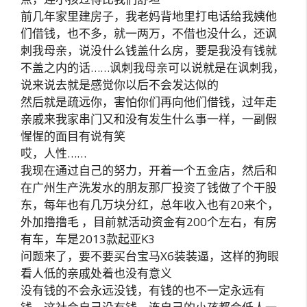
前几年家里建房子，我老妈背地里打电话给我姨他
们借钱，也不多，就一两万，不借也没什么，还讽
刺我母亲，说没什么钱盖什么房，要是我没有钱就
不盖之内的话……讽刺我母亲可以说就是在讽刺我，
说来说去就是感觉你以后不会发达似的
然后就是疏远你，害怕你们再向他们借钱，过年走
亲戚来我家串门又和没有发生什么事一样，一副假
惺惺的面目有说有笑
哎，人性……
我现在通过自己的努力，开着一个五金店，然后和
在广州生产洗发水的朋友那厂投资了钱做了个干股
东，每年也有几万块分红，总年收入也有20来个，
外加撸撸毛 ，目前就活动资金有200个左右，有房
有车，车是2013款起亚K3
问题来了，要不要买台宝马X6装装逼，这样的狗眼
看人低的亲戚处着也没有意义
没有钱的不会永远没钱，有钱的也不一定永远有