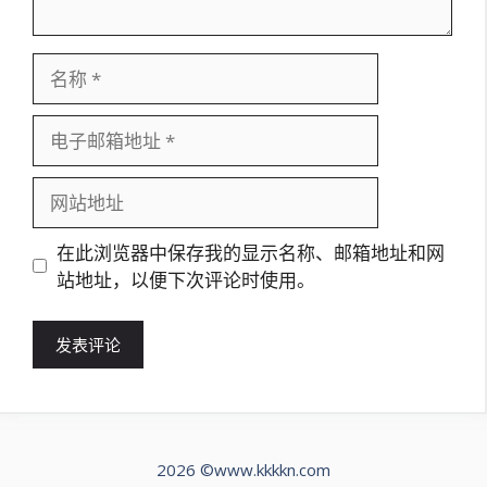
名
称
电
子
邮
网
箱
站
地
地
在此浏览器中保存我的显示名称、邮箱地址和网
址
址
站地址，以便下次评论时使用。
2026 ©️www.kkkkn.com