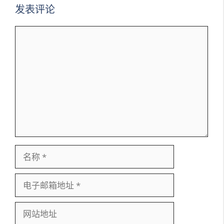
发表评论
评
论
名
称
电
子
邮
网
箱
站