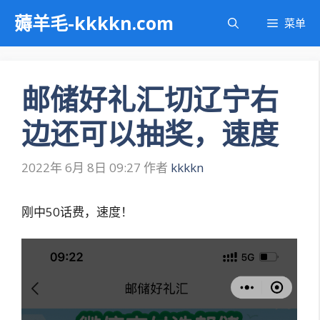
跳
薅羊毛-kkkkn.com
菜单
至
内
容
邮储好礼汇切辽宁右
边还可以抽奖，速度
2022年 6月 8日 09:27
作者
kkkkn
刚中50话费，速度！