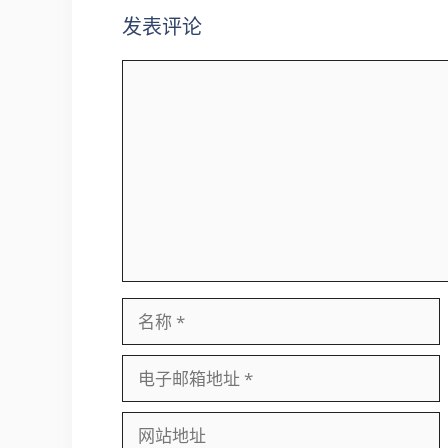
发表评论
评
论
名
称
电
子
邮
网
箱