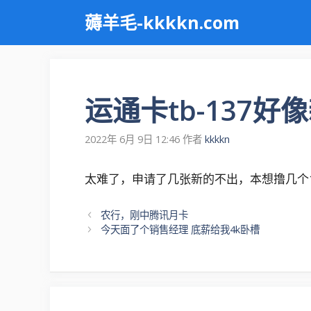
跳
薅羊毛-kkkkn.com
至
内
容
运通卡tb-137
2022年 6月 9日 12:46
作者
kkkkn
太难了，申请了几张新的不出，本想撸几个
文
农行，刚中腾讯月卡
章
今天面了个销售经理 底薪给我4k卧槽
导
航