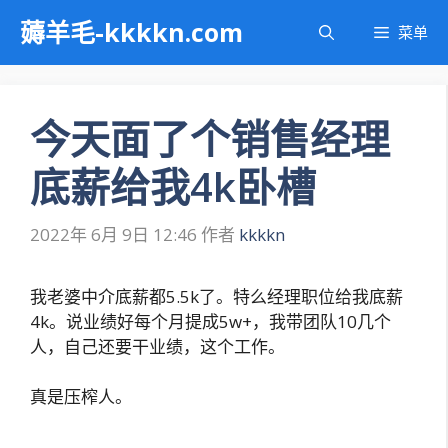
跳
薅羊毛-kkkkn.com
菜单
至
内
容
今天面了个销售经理
底薪给我4k卧槽
2022年 6月 9日 12:46
作者
kkkkn
我老婆中介底薪都5.5k了。特么经理职位给我底薪
4k。说业绩好每个月提成5w+，我带团队10几个
人，自己还要干业绩，这个工作。
真是压榨人。