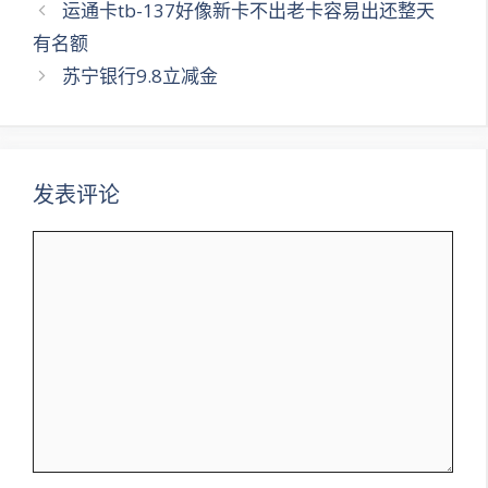
文
运通卡tb-137好像新卡不出老卡容易出还整天
章
有名额
导
苏宁银行9.8立减金
航
发表评论
评
论