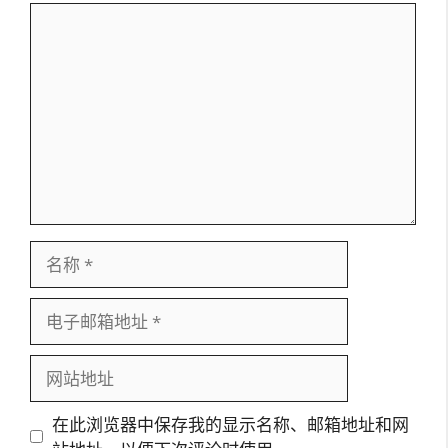
评
论
名
称
电
子
邮
网
箱
站
地
地
在此浏览器中保存我的显示名称、邮箱地址和网
址
址