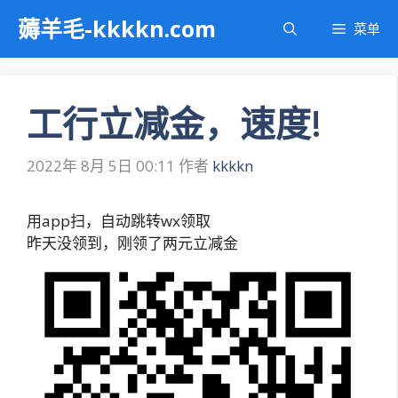
跳
薅羊毛-kkkkn.com
菜单
至
内
容
工行立减金，速度!
2022年 8月 5日 00:11
作者
kkkkn
用app扫，自动跳转wx领取
昨天没领到，刚领了两元立减金